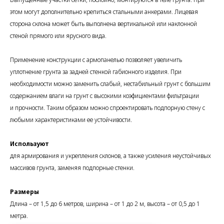
этом могут дополнительно крепиться стальными анкерами. Лицевая
сторона склона может быть выполнена вертикальной или наклонной
стеной прямого или ярусного вида.
Применение конструкции с армопанелью позволяет увеличить
уплотнение грунта за задней стенкой габионного изделия. При
необходимости можно заменить слабый, нестабильный грунт с большим
содержанием влаги на грунт с высокими коэфициентами фильтрации
и прочности. Таким образом можно спроектировать подпорную стену с
любыми характеристиками ее устойчивости.
Используют
для армирования и укрепления склонов, а также усиления неустойчивых
массивов грунта, заменяя подпорные стенки.
Размеры
Длина – от 1,5 до 6 метров, ширина – от 1 до 2 м, высота – от 0,5 до 1
метра.