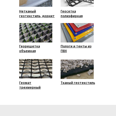
Нетканый
Геосетка
геотекстиль, дорнит
полиэфирная
Георешетка
Пологи и тенты из
объемная
ПВХ
Геомат
Тканый геотекстиль
трехмерный